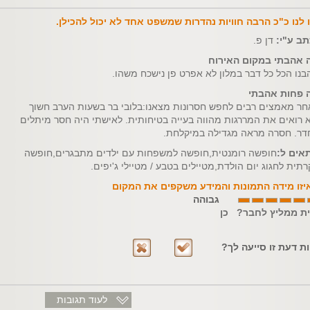
ו לנו כ"כ הרבה חוויות נהדרות שמשפט אחד לא יכול להכילן.
תב ע"י:
דן פ.
 אהבתי במקום האירוח
בנו הכל כל דבר במלון לא אפרט פן נישכח משהו.
 פחות אהבתי
חר מאמצים רבים לחפש חסרונות מצאנו:בלובי בר בשעות הערב חשוך
א רואים את המררגות מהווה בעייה בטיחותית. לאישתי היה חסר מיתלים
דר. חסרה מראה מגדילה במיקלחת.
אים ל:
חופשה רומנטית,חופשה למשפחות עם ילדים מתבגרים,חופשה
רתית לחגוג יום הולדת,מטיילים בטבע / מטיילי ג'יפים.
יזו מידה התמונות והמידע משקפים את המקום
גבוהה
ית ממליץ לחבר? כן
ות דעת זו סייעה לך?
לעוד תגובות