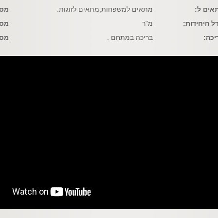
אים ל:
מתאים למשפחות,מתאים לזוגות.
מספ
דל היחידות:
מ"ר
מס'
יכה:
בריכה במתחם .
מס'