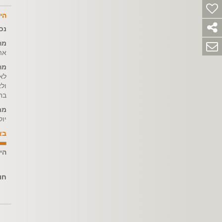
הי
נכ
מה
אה
מה
לא
ול
בח
מת
יוק
בא
הי
חו