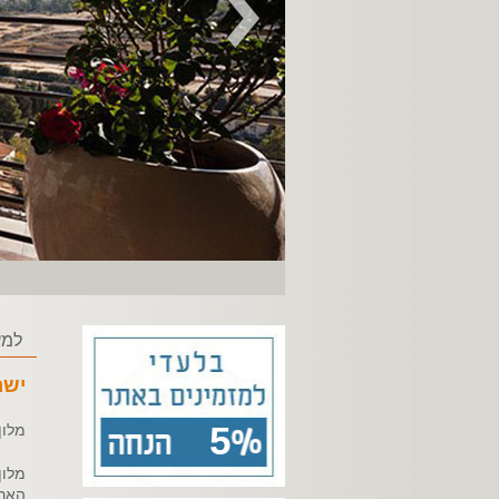
למע
ישר
5
מלון
מלון
הארכ