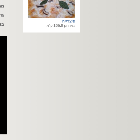
מת
גו
פיצרייה
בר
במרחק
105.0
ק"מ