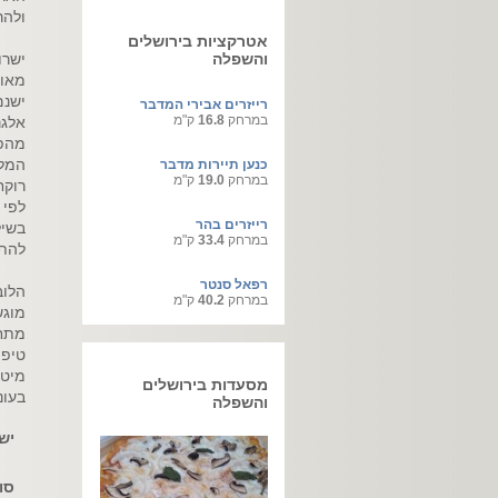
ולהר
אטרקציות בירושלים
והשפלה
ישרו
מאוכ
ישנם
רייזרים אבירי המדבר
במרחק
16.8
ק"מ
אלגנ
מהפנ
המלו
כנען תיירות מדבר
במרחק
19.0
ק"מ
רוקח
לפי 
רייזרים בהר
בשיל
במרחק
33.4
ק"מ
להתע
רפאל סנטר
הלוב
במרחק
40.2
ק"מ
מוגש
טיפו
מיטו
מסעדות בירושלים
בעונ
והשפלה
יש
סוג