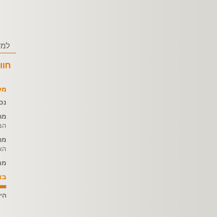
למע
חוו
מק
נכ
מה
המ
מה
האו
מת
בא
הי