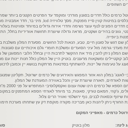
ים השזופים.
טל כרמים כולל חדרים בסגנון מודרני ומוקפד עד הפרטים הקטנים ביותר שמת
לסים במיטות קווין סייז מפנקות, מסך טלוויזיה
lcd
, מיני בר, חדר אמבטיה מה
 חדרים הפונים לנוף עוצר נשימה וחדרי אירוח גדולים במיוחד וסוויטות בעלו
טי, גוונים בהירים ושקטים, מראה גדולה שיוצרת תחושת אווריריות בחלל, 
טת ביופייה.
ן שם דגש על סגנון חיים, טבע, הנאות לכל החושים. מסעדת המלון משלבת בי
ת מעדני גורמה מול עיני הסועדים ומשלבת חומרי גלם איכותיים עם סגנונות 
שם המלון ניתן להבין מיד את ההקשר לתרבות היין ובחלל הלובי המסוגנן של מל
וב קוקטיילים ומשקאות מרעננים. בוטיק היין של המלון כולל חנות יינות עם מר
נג על טעימות של יינות, להשתתף בסדנאות מרתקות בנושא יין וכמובן לרכו
י לאונג' במלון הוא אזור המפגש והאירועים של כרמים ישרוטל, תקליטן שמנגנ
ות לאורחים, תאורה שיוצרת עניין והכל באווירה המעודנת של המלון.
מתחם הספא ש
לים, ג'קוזי, חמאם טורקי, סאונות, בר מיוחד לאורחי הספא המתפנקים במקו
ת שיזוף וכסאות לבנים, נוף ירושלמי ואוויר הרים צלול.
ת החורף ניתן ליהנות כאן מבריכה מקורה מוקפת דק עץ שתחתו מערכת חימ
רוטל כרמים - מאפייני המקום
 לינה:
מלון בוטיק
סוג