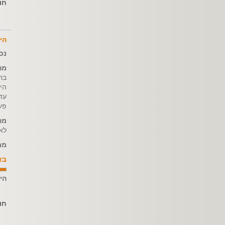
חו
הי
נכ
מה
הי
עד
פע
מה
לא
מת
בא
הי
חו