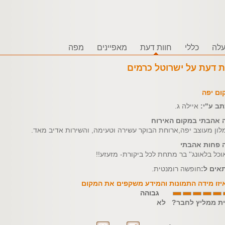
לה
כללי
חוות דעת
מאפיינים
מפה
ת דעת על ישרוטל כרמים
ום יפה
תב ע"י:
איילה ג.
 אהבתי במקום האירוח
לון מעוצב יפה,ארוחת הבוקר עשירה וטעימה, והשירות אדיב מאד.
 פחות אהבתי
כל בלאונג'' בר מתחת לכל ביקורת- מזעזע!!
אים ל:
חופשה רומנטית.
יזו מידה התמונות והמידע משקפים את המקום
גבוהה
ית ממליץ לחבר? לא